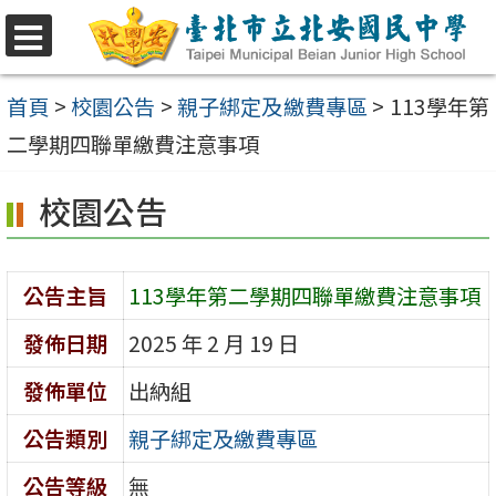
跳
至
選
單
主
首頁
>
校園公告
>
親子綁定及繳費專區
>
113學年第
要
二學期四聯單繳費注意事項
內
校園公告
容
區
公告主旨
113學年第二學期四聯單繳費注意事項
發佈日期
2025 年 2 月 19 日
發佈單位
出納組
公告類別
親子綁定及繳費專區
公告等級
無