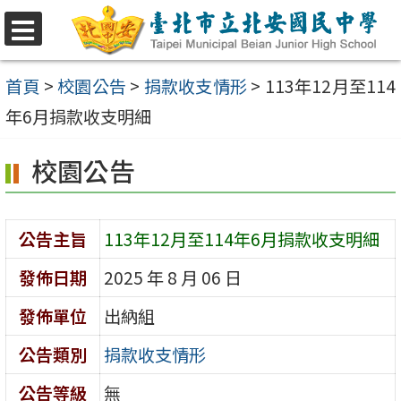
跳
至
選
單
主
首頁
>
校園公告
>
捐款收支情形
>
113年12月至114
要
年6月捐款收支明細
內
校園公告
容
區
公告主旨
113年12月至114年6月捐款收支明細
發佈日期
2025 年 8 月 06 日
發佈單位
出納組
公告類別
捐款收支情形
公告等級
無