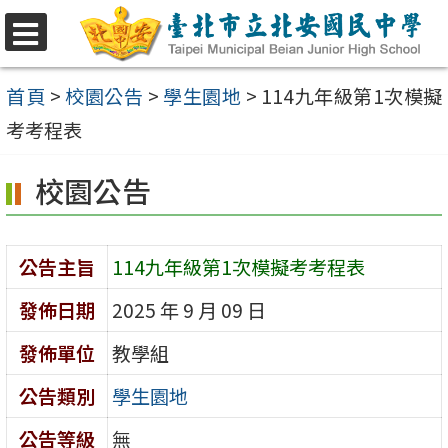
跳
至
選
單
主
首頁
>
校園公告
>
學生園地
>
114九年級第1次模擬
要
考考程表
內
校園公告
容
區
公告主旨
114九年級第1次模擬考考程表
發佈日期
2025 年 9 月 09 日
發佈單位
教學組
公告類別
學生園地
公告等級
無