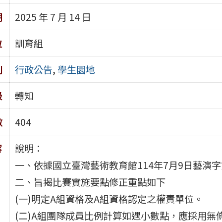
期
2025 年 7 月 14 日
位
訓育組
別
行政公告
,
學生園地
級
轉知
數
404
容
說明：
一、依據國立臺灣藝術教育館114年7月9日藝演字第1
二、旨揭比賽實施要點修正重點如下
(一)明定A組資格及A組資格認定之權責單位。
(二)A組團隊成員比例計算如遇小數點，應採用