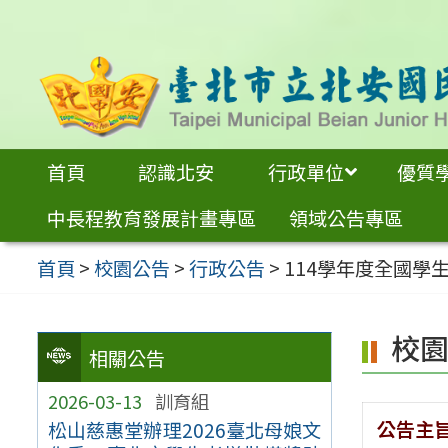
跳
至
主
要
內
首頁
認識北安
行政單位
優質
容
中長程教育發展計畫專區
領域公告專區
區
首頁
>
校園公告
>
行政公告
>
114學年度全國學
校
相關公告
2026-03-13
訓育組
公告主
松山慈惠堂辦理2026臺北母娘文