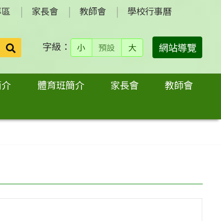
專區
家長會
教師會
學校行事曆
字級：
送出
網站導覽
小
預設
大
搜
尋：
簡介
體育班簡介
家長會
教師會