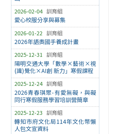
2026-02-04
訓育組
愛心校服分享與募集
2026-01-22
訓育組
2026年語奧國手養成計畫
2025-12-31
訓育組
陽明交通大學「數學×藝術×視
(識)覺化×AI創 新力」寒假課程
2025-12-24
訓育組
2026青春琪聚-有愛無礙，與礙
同行寒假服務學習培訓營簡章
2025-12-23
訓育組
轉知市府文化局114年文化幣懶
人包文宣資料