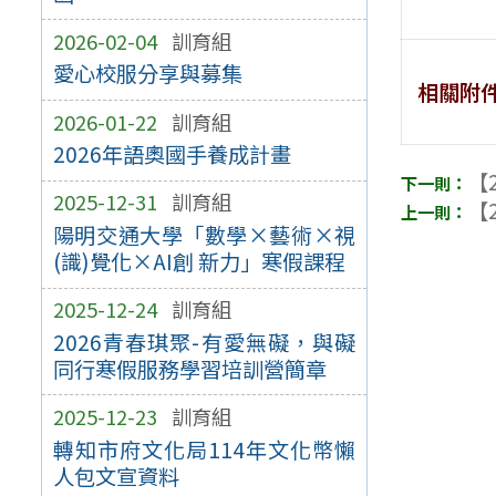
2026-02-04
訓育組
愛心校服分享與募集
相關附
2026-01-22
訓育組
2026年語奧國手養成計畫
【2
2025-12-31
訓育組
【2
陽明交通大學「數學×藝術×視
(識)覺化×AI創 新力」寒假課程
2025-12-24
訓育組
2026青春琪聚-有愛無礙，與礙
同行寒假服務學習培訓營簡章
2025-12-23
訓育組
轉知市府文化局114年文化幣懶
人包文宣資料