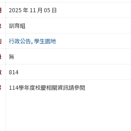
期
2025 年 11 月 05 日
位
訓育組
別
行政公告
,
學生園地
級
無
數
814
容
114學年度校慶相關資訊請參閱