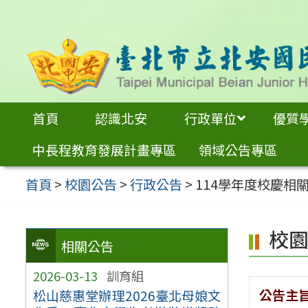
跳
至
主
要
內
首頁
認識北安
行政單位
優質
容
中長程教育發展計畫專區
領域公告專區
區
首頁
>
校園公告
>
行政公告
>
114學年度校慶相
校
相關公告
2026-03-13
訓育組
公告主
松山慈惠堂辦理2026臺北母娘文