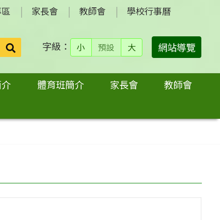
專區
家長會
教師會
學校行事曆
字級：
送出
網站導覽
小
預設
大
搜
尋：
簡介
體育班簡介
家長會
教師會