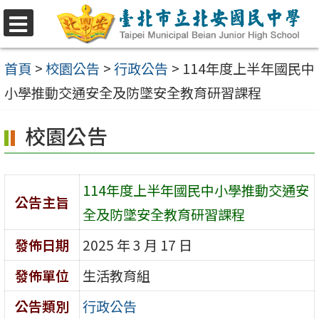
跳
至
選
單
主
首頁
>
校園公告
>
行政公告
>
114年度上半年國民中
要
小學推動交通安全及防墜安全教育研習課程
內
校園公告
容
區
114年度上半年國民中小學推動交通安
公告主旨
全及防墜安全教育研習課程
發佈日期
2025 年 3 月 17 日
發佈單位
生活教育組
公告類別
行政公告