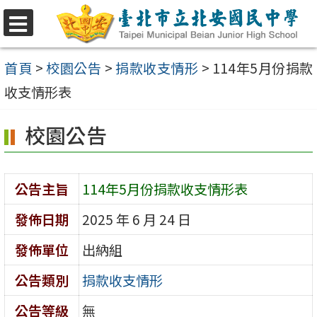
跳
至
選
單
主
首頁
>
校園公告
>
捐款收支情形
>
114年5月份捐款
要
收支情形表
內
校園公告
容
區
公告主旨
114年5月份捐款收支情形表
發佈日期
2025 年 6 月 24 日
發佈單位
出納組
公告類別
捐款收支情形
公告等級
無