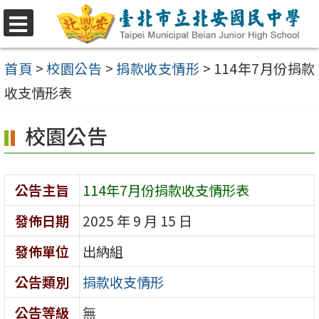
跳
至
選
單
主
首頁
>
校園公告
>
捐款收支情形
>
114年7月份捐款
要
收支情形表
內
校園公告
容
區
公告主旨
114年7月份捐款收支情形表
發佈日期
2025 年 9 月 15 日
發佈單位
出納組
公告類別
捐款收支情形
公告等級
無