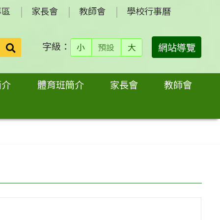
專區
家長會
教師會
學校行事曆
字級：
送出
網站導覽
小
預設
大
搜
尋：
簡介
體育班簡介
家長會
教師會