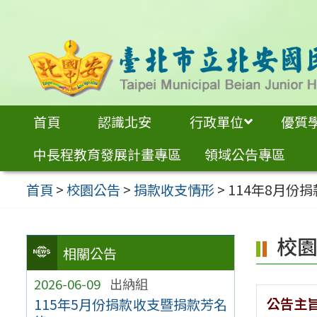
跳
至
主
要
內
首頁
認識北安
行政單位
優質
容
中長程教育發展計畫專區
領域公告專區
區
首頁
>
校園公告
>
捐款收支情形
>
114年8月份
校
相關公告
2026-06-09
出納組
公告主
115年5月份捐款收支暨捐款芳名