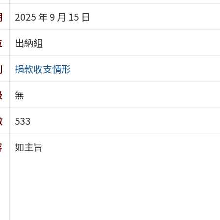
期
2025 年 9 月 15 日
位
出納組
別
捐款收支情形
級
無
數
533
容
如主旨