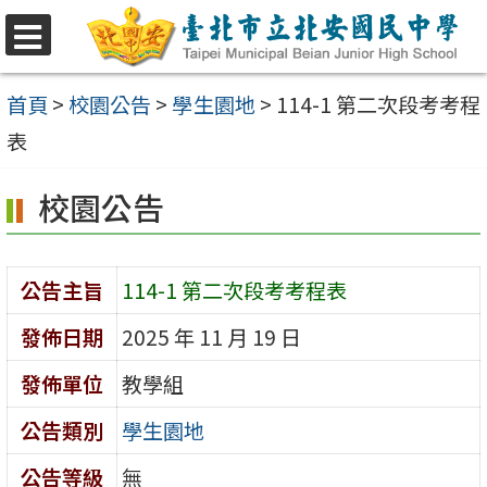
跳
至
選
單
主
首頁
>
校園公告
>
學生園地
>
114-1 第二次段考考程
要
表
內
校園公告
容
區
公告主旨
114-1 第二次段考考程表
發佈日期
2025 年 11 月 19 日
發佈單位
教學組
公告類別
學生園地
公告等級
無