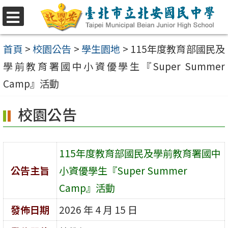
跳
至
選
單
主
首頁
>
校園公告
>
學生園地
>
115年度教育部國民及
要
學前教育署國中小資優學生『Super Summer
內
Camp』活動
容
校園公告
區
115年度教育部國民及學前教育署國中
公告主旨
小資優學生『Super Summer
Camp』活動
發佈日期
2026 年 4 月 15 日