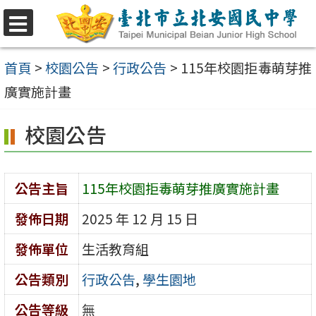
跳
至
選
單
主
首頁
>
校園公告
>
行政公告
>
115年校園拒毒萌芽推
要
廣實施計畫
內
校園公告
容
區
公告主旨
115年校園拒毒萌芽推廣實施計畫
發佈日期
2025 年 12 月 15 日
發佈單位
生活教育組
公告類別
行政公告
,
學生園地
公告等級
無