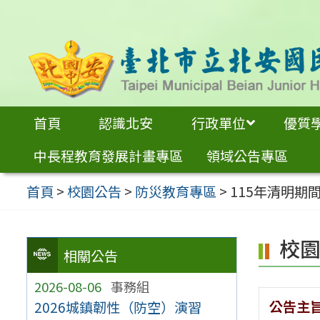
跳
至
主
要
內
首頁
認識北安
行政單位
優質
容
中長程教育發展計畫專區
領域公告專區
區
首頁
>
校園公告
>
防災教育專區
>
115年清明期
校
相關公告
2026-08-06
事務組
公告主
2026城鎮韌性（防空）演習