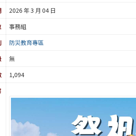
期
2026 年 3 月 04 日
位
事務組
別
防災教育專區
級
無
數
1,094
容