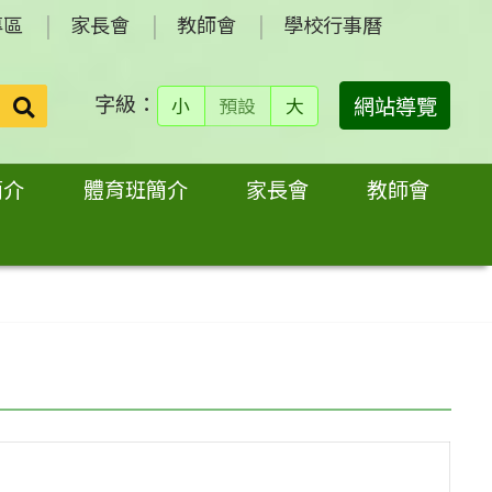
專區
家長會
教師會
學校行事曆
字級：
送出
網站導覽
小
預設
大
搜
尋：
簡介
體育班簡介
家長會
教師會