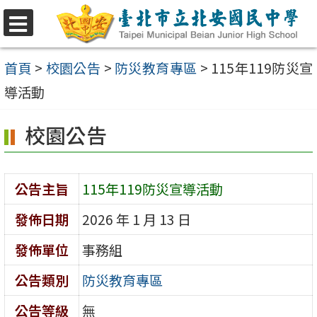
跳
至
選
單
主
首頁
>
校園公告
>
防災教育專區
>
115年119防災宣
要
導活動
內
校園公告
容
區
公告主旨
115年119防災宣導活動
發佈日期
2026 年 1 月 13 日
發佈單位
事務組
公告類別
防災教育專區
公告等級
無