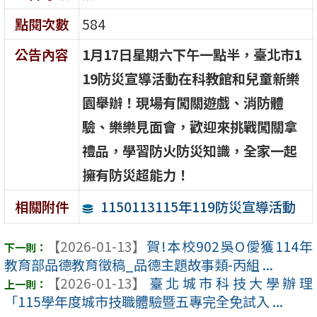
點閱次數
584
公告內容
1
月17日星期六下午一點半，臺北市1
19防災宣導活動在科教館和兒童新樂
園舉辦！現場有闖關遊戲、消防體
驗、樂樂見面會，歡迎來挑戰闖關拿
禮品，學習防火防災知識，全家一起
擁有防災超能力！
1150113115年119防災宣導活動
相關附件
【2026-01-13】
賀!本校902吳O僾獲114年
教育部品德教育徵稿_品德主題故事類-丙組 ...
【2026-01-13】
臺北城市科技大學辦理
「115學年度城市技職體驗暨五專完全免試入 ...