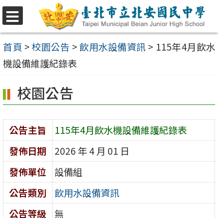
跳
至
選
單
主
首頁
>
校園公告
>
飲用水設備資訊
>
115年4月飲水
要
機設備維護紀錄表
內
校園公告
容
區
公告主旨
115年4月飲水機設備維護紀錄表
發佈日期
2026 年 4 月 01 日
發佈單位
設備組
公告類別
飲用水設備資訊
公告等級
無