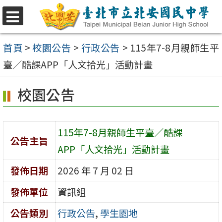
跳
至
選
單
主
首頁
>
校園公告
>
行政公告
>
115年7-8月親師生平
要
臺／酷課APP「人文拾光」活動計畫
內
校園公告
容
區
115年7-8月親師生平臺／酷課
公告主旨
APP「人文拾光」活動計畫
發佈日期
2026 年 7 月 02 日
發佈單位
資訊組
公告類別
行政公告
,
學生園地