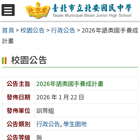
跳
至
選
單
主
首頁
>
校園公告
>
行政公告
>
2026年語奧國手養成
要
計畫
內
校園公告
容
區
公告主旨
2026年語奧國手養成計畫
發佈日期
2026 年 1 月 22 日
發佈單位
訓育組
公告類別
行政公告
,
學生園地
公告等級
無