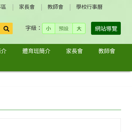
專區
家長會
教師會
學校行事曆
字級：
送出
網站導覽
小
預設
大
搜
尋：
簡介
體育班簡介
家長會
教師會