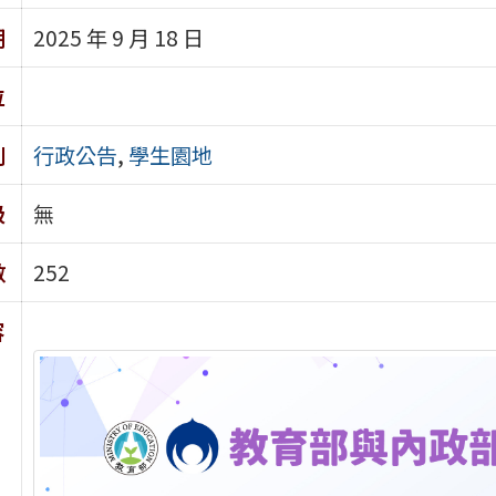
期
2025 年 9 月 18 日
位
別
行政公告
,
學生園地
級
無
數
252
容