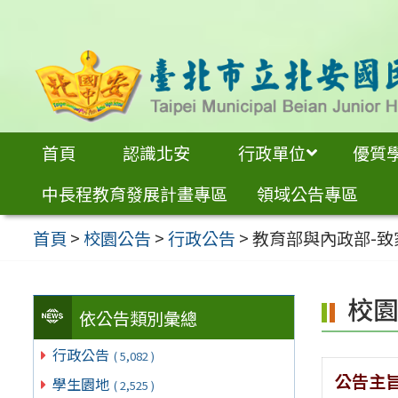
跳
至
主
要
內
首頁
認識北安
行政單位
優質
容
中長程教育發展計畫專區
領域公告專區
區
首頁
>
校園公告
>
行政公告
>
教育部與內政部-
校
依公告類別彙總
行政公告
( 5,082 )
公告主
學生園地
( 2,525 )