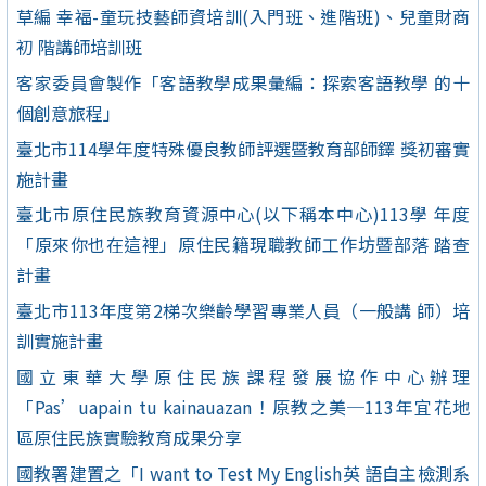
草編 幸福-童玩技藝師資培訓(入門班、進階班)、兒童財商
初 階講師培訓班
客家委員會製作「客語教學成果彙編：探索客語教學 的十
個創意旅程」
臺北市114學年度特殊優良教師評選暨教育部師鐸 獎初審實
施計畫
臺北市原住民族教育資源中心(以下稱本中心)113學 年度
「原來你也在這裡」原住民籍現職教師工作坊暨部落 踏查
計畫
臺北市113年度第2梯次樂齡學習專業人員（一般講 師）培
訓實施計畫
國立東華大學原住民族課程發展協作中心辦理
「Pas’uapain tu kainauazan！原教之美─113年宜花地
區原住民族實驗教育成果分享
國教署建置之「I want to Test My English英 語自主檢測系