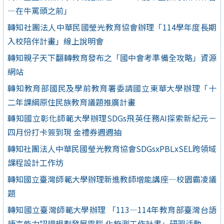
—在牛罵頭之前」
轉知社團法人中華民國瑩光教育協會辦理「114學年度長期
入校陪伴計畫」線上說明會
轉知親子天下翻轉教育發布之「國中會考準備全攻略」資源
網站
轉知教育部國民及學前教育署委請國立東華大學辦理「十
二年課綱原住民族教育議題推廣計畫
轉知國立彰化師範大學辦理SDGs飛英任務AI探索新紀元－
四月份打卡簽到現 金禮券週週抽
轉知社團法人中華民國瑩光教育協會SDGsxPBLxSEL跨領域
課程設計工作坊
轉知國立臺灣師範大學辦理新進教師增能講座—校園霸凌議
題
轉知國立臺灣師範大學辦理 「113—114年教育部臺灣台語
語言能力認證規劃發展電腦 化施測工作計畫」研習活動