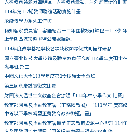
人權教育議題分團辦理「人權教育景點」戶外踏查研習計畫
114年第1-2期教師聯誼活動實施計畫
永續教學力系列工作坊
轉知客家委員會「客語結合十二年國教校訂課程—113學 年
上學期區域策略聯盟公開觀議課」
114年度教學基地學校各領域教師寒假共同備課研習
國立臺北科技大學技術及職業教育研究所114學年度碩士在
職專班 招生
中國文化大學113學年度第2學期碩士學分班
第三屆永慶誠實徵文比賽
財團法人溫世仁文教基金會辦理「114年中小學作文 比賽」
教育部國民及學前教育署（下稱國教署）「113學年 度高級
中等以下學校轉型正義教育教案徵選計畫」
教育部國民及學前教育署轉型正義教育資源中心辦理 114年
度全國教師培力課程「回首過去專題—認識228事 件」