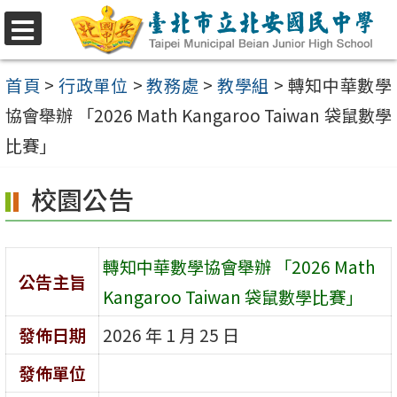
跳
至
選
單
主
首頁
>
行政單位
>
教務處
>
教學組
>
轉知中華數學
要
協會舉辦 「2026 Math Kangaroo Taiwan 袋鼠數學
內
比賽」
容
校園公告
區
轉知中華數學協會舉辦 「2026 Math
公告主旨
Kangaroo Taiwan 袋鼠數學比賽」
發佈日期
2026 年 1 月 25 日
發佈單位