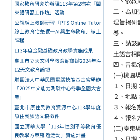
一、依教育
國家教育研究院辦理113年第2梯次「閩
二、為加
東語研習工作坊」活動
理旨揭研
公視線上教師研習「PTS Online Tutor
線上教育宅急便─AI與生命教育」線上
導。
課程
三、請鼓
113年度金融基礎教育教學實施成果
土語言相
臺北市立天文科學教育館舉辦2024年K-
四、旨揭
12天文教育論壇
(一)桃園
財團法人中華民國電腦技能基金會舉辦
１、日期：
「2025中文能力測驗中心冬季全國大會
２、地點
考」
３、報名期
臺北市原住民教育資源中心113學年度
原住民族語文稿徵件
４、報名方式
國立清華大學「113年性別平等教育優
(二)臺東
良教學方案甄 選活動」實施計畫
１、日期：