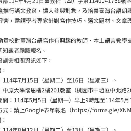
部114年4月21日臺教社（四）字第1140041768號
強推行語文教育，擴大參與對象，及培養臺灣台語朗
習營，邀請學者專家針對寫作技巧、選文題材、文章
勵貴校對臺灣台語寫作有興趣的教師、本土語言教學
關知識者踴躍報名。
培訓營相關資訊如下：
場：
114年7月15日（星期二）至16日（星期三）。
：中原大學懷恩樓2樓201教室（桃園市中壢區中北路2
間：114年5月5日（星期一）早上9時起至114年5
：請上Google表單報名（https://forms.gle/XNM
場：
114年8月12日（星期二）至13日（星期三）。