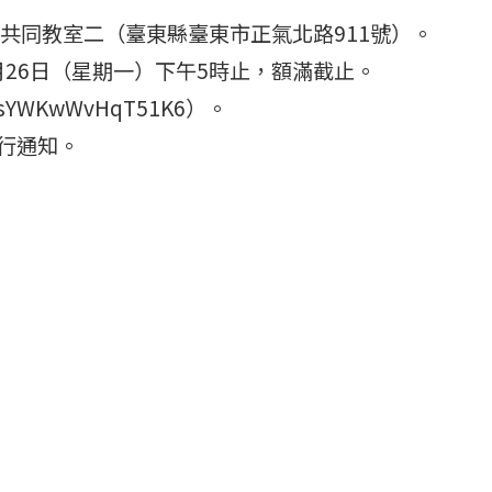
0共同教室二（臺東縣臺東市正氣北路911號）。
5月26日（星期一）下午5時止，額滿截止。
sYWKwWvHqT51K6）。
另行通知。