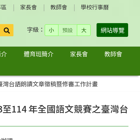
專區
家長會
教師會
學校行事曆
字級：
送出
網站導覽
小
預設
大
搜
尋：
簡介
體育班簡介
家長會
教師會
之臺灣台語朗讀文章徵稿暨修審工作計畫
至114 年全國語文競賽之臺灣台