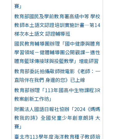
賽」
教育部國民及學前教育署高級中等 學校
教師本土語文認證培訓實施計畫—第14
梯次本土語文 認證輔導班
國民教育輔導團辦理「國中健康與體育
學習領域－健體輔導團公開觀課－適性
體育籃球傳接球與投籃教學」增能研習
教育部委託拍攝敬師微電影《老師：一
直陪伴在我們 身邊的您》已上線
教育部辦理「113年國高中生物課程3R
教案創新工作坊」
財團法人國語日報社協辦「2024《媽媽
教我的詩》全國兒童少年創意朗詩 大
賽」
臺北市113學年度海洋教育種子教師培