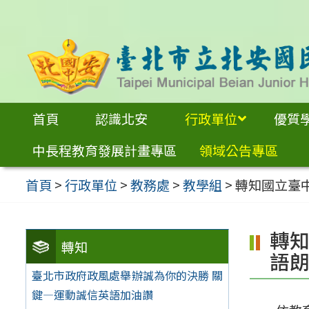
跳
至
主
要
內
首頁
認識北安
行政單位
優質
容
中長程教育發展計畫專區
領域公告專區
區
首頁
>
行政單位
>
教務處
>
教學組
>
轉知國立臺中
轉知
轉知
語
臺北市政府政風處舉辦誠為你的決勝 關
鍵—運動誠信英語加油讚