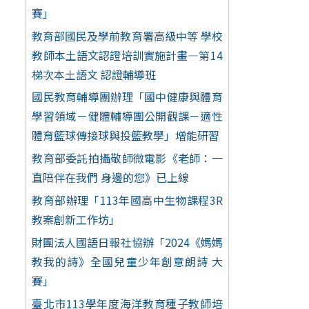
賽」
教育部國民及學前教育署高級中等 學校
教師本土語文認證培訓實施計畫—第14
梯次本土語文 認證輔導班
國民教育輔導團辦理「國中健康與體育
學習領域－健體輔導團公開觀課－適性
體育籃球傳接球與投籃教學」增能研習
教育部委託拍攝敬師微電影《老師：一
直陪伴在我們 身邊的您》已上線
教育部辦理「113年國高中生物課程3R
教案創新工作坊」
財團法人國語日報社協辦「2024《媽媽
教我的詩》全國兒童少年創意朗詩 大
賽」
臺北市113學年度海洋教育種子教師培