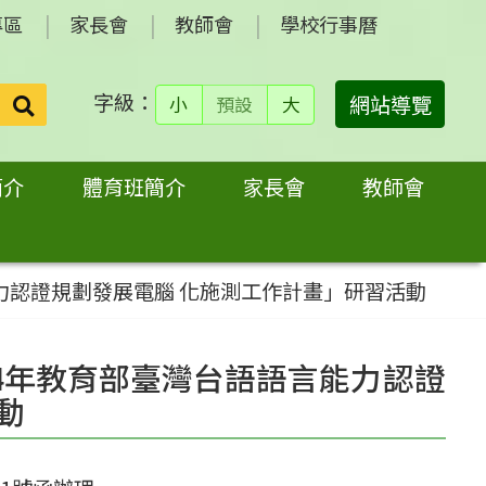
專區
家長會
教師會
學校行事曆
字級：
送出
網站導覽
小
預設
大
搜
尋：
簡介
體育班簡介
家長會
教師會
能力認證規劃發展電腦 化施測工作計畫」研習活動
14年教育部臺灣台語語言能力認證
動