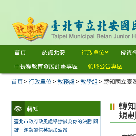
跳
至
主
要
內
首頁
認識北安
行政單位
優質
容
中長程教育發展計畫專區
領域公告專區
區
首頁
>
行政單位
>
教務處
>
教學組
>
轉知國立臺灣
轉知
轉知
規劃
臺北市政府政風處舉辦誠為你的決勝 關
鍵—運動誠信英語加油讚