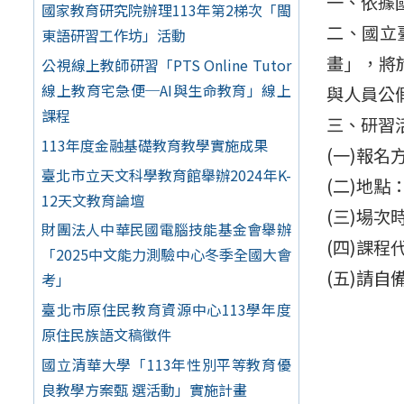
一、依據國
國家教育研究院辦理113年第2梯次「閩
二、國立
東語研習工作坊」活動
畫」，將
公視線上教師研習「PTS Online Tutor
線上教育宅急便─AI與生命教育」線上
與人員公
課程
三、研習
113年度金融基礎教育教學實施成果
(一)報名方式
臺北市立天文科學教育館舉辦2024年K-
(二)地
12天文教育論壇
(三)場次
財團法人中華民國電腦技能基金會舉辦
(四)課程代
「2025中文能力測驗中心冬季全國大會
(五)請
考」
臺北市原住民教育資源中心113學年度
原住民族語文稿徵件
國立清華大學「113年性別平等教育優
良教學方案甄 選活動」實施計畫