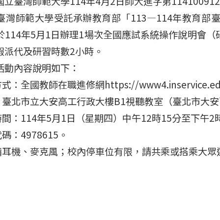
立臺灣師範大學114年4月2日師大進字第11410091
臺灣師範大學受託承辦教育部「113—114年教育
於114年5月1日辦理1場次全國應試系統操作說明會
假派代及研習時數2小時。
活動內容說明如下：
：全國教師在職進修網https://www4.inservice.edu.
點：臺北市立大安高工行政大樓B1視聽教室（臺北市大安
時間：114年5月1日（星期四）中午12時15分至下午2
碼：4978615。
自備耳機、麥克風；校內停車位有限，請共乘或搭乘大眾