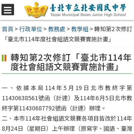
跳
至
選
單
主
首頁
>
行政單位
>
教務處
>
教學組
>
轉知第2次修訂
要
「臺北市114年度社會組語文競賽實施計畫」
內
轉知第2次修訂「臺北市114年
容
度社會組語文競賽實施計畫」
區
一、依據本局114年5月19日北市教終字第
11430638561號函（計達）及114年6月5日北市教
終字第11430687792號函（計達）辦理。
二、本市114年社會組語文競賽各項目皆改於114年
8月24日（星期日）上午辦理（原寫字、國語、臺灣