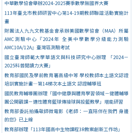
中華數學協會舉辦2024-2025賽季數學無國界大賽
113年臺北市教師研習中心第14-19期教師聯誼活動實施計
畫
財團法人九九文教基金會承辦美國數學協會（MAA）所屬
AMC測驗中心『2024年 全美中學數學分級能力測驗
AMC10A/12A』臺灣區測驗考試
國立臺灣師範大學華語文與科技研究中心辦理 「2024－
2025科普閱讀力大賽」
教育部國民及學前教育署高級中等 學校教師本土語文認證
培訓實施計畫—第14梯次本土語文 認證輔導班
國民教育輔導團辦理「國中健康與體育學習領域－健體輔導
團公開觀課－適性體育籃球傳接球與投籃教學」增能研習
教育部委託拍攝敬師微電影《老師：一直陪伴在我們 身邊
的您》已上線
教育部辦理「113年國高中生物課程3R教案創新工作坊」