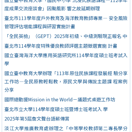
國立臺中教育大學「國民中小學 沉浸式族語課程—112學年
度成果交流座談會」因颱風影 響之故延期辦理
臺北市113學年度戶外教育及海洋教育教師專業— 安全風險
管理評估增能課程與研習實施計畫
「全民英檢」（GEPT）2025年初級、中級測驗現正報名 中
臺北市114學年度特殊優良教師評選主題徵選實施 計畫
國立臺灣海洋大學應用英語研究所114學年度碩士班考試入
學
國立臺中教育大學辦理「113年原住民族課程發展經 驗分享
工作坊—全民原教輕鬆教，原民文學與傳說主題課 程案例
分享
國際總動援Mission in the World－議題式桌遊工作坊
臺北市立大學114學年度碩士班暨博士班考試入 學
2025年第5屆詹文聲台語薪傳賞
淡江大學推廣教育處辦理之「中等學校教師第二專長學分