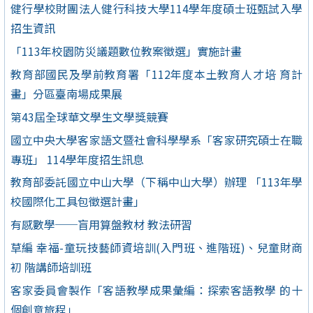
健行學校財團法人健行科技大學114學年度碩士班甄試入學
招生資訊
「113年校園防災議題數位教案徵選」實施計畫
教育部國民及學前教育署「112年度本土教育人才培 育計
畫」分區臺南場成果展
第43屆全球華文學生文學獎競賽
國立中央大學客家語文暨社會科學學系「客家研究碩士在職
專班」 114學年度招生訊息
教育部委託國立中山大學（下稱中山大學）辦理 「113年學
校國際化工具包徵選計畫」
有感數學──盲用算盤教材 教法研習
草編 幸福-童玩技藝師資培訓(入門班、進階班)、兒童財商
初 階講師培訓班
客家委員會製作「客語教學成果彙編：探索客語教學 的十
個創意旅程」