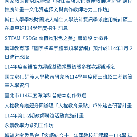
國家教育研究院辦理「原住民族文化資產教師培育暨 課程
推廣計畫—文化資產探究與實作教師培力工作坊」
輔仁大學學校財團法人輔仁大學統計資訊學系應用統計碩士
在職專班114學年度招生 訊息
STEAM『SDGs 動植物形色之美』書籤設 計徵件
轉知教育部「國字標準字體筆順學習網」預計於114年1月 2
日進行改版
114年度客語能力認證基礎級暨初級多梯次認證報名
國立彰化師範大學教育研究所114學年度碩士班招生考試簡
章入學資訊
臺北市114年度海洋科普繪本創作徵選
人權教育議題分團辦理「人權教育景點」戶外踏查研習計畫
114年第1-2期教師聯誼活動實施計畫
永續教學力系列工作坊
轉知客家委員會「客語結合十二年國教校訂課程—113學 年