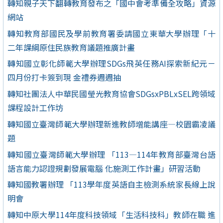
轉知親子天下翻轉教育發布之「國中會考準備全攻略」資源
網站
轉知教育部國民及學前教育署委請國立東華大學辦理「十
二年課綱原住民族教育議題推廣計畫
轉知國立彰化師範大學辦理SDGs飛英任務AI探索新紀元－
四月份打卡簽到現 金禮券週週抽
轉知社團法人中華民國瑩光教育協會SDGsxPBLxSEL跨領域
課程設計工作坊
轉知國立臺灣師範大學辦理新進教師增能講座—校園霸凌議
題
轉知國立臺灣師範大學辦理 「113—114年教育部臺灣台語
語言能力認證規劃發展電腦 化施測工作計畫」研習活動
轉知國教署辦理 「113學年度英語自主檢測系統家長線上說
明會
轉知中原大學114年度科技領域「生活科技科」教師在職 進