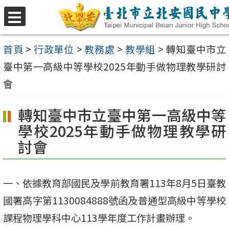
跳
至
選
單
主
首頁
>
行政單位
>
教務處
>
教學組
>
轉知臺中市立
要
臺中第一高級中等學校2025年動手做物理教學研討
內
會
容
轉知臺中市立臺中第一高級中等
區
學校2025年動手做物理教學研
討會
一、依據教育部國民及學前教育署113年8月5日臺教
國署高字第1130084888號函及普通型高級中等學校
課程物理學科中心113學年度工作計畫辦理。