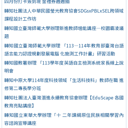
四月份打卡簽到現 金禮券週週抽
轉知社團法人中華民國瑩光教育協會SDGsxPBLxSEL跨領域
課程設計工作坊
轉知國立臺灣師範大學辦理新進教師增能講座—校園霸凌議
題
轉知國立臺灣師範大學辦理 「113—114年教育部臺灣台語
語言能力認證規劃發展電腦 化施測工作計畫」研習活動
轉知國教署辦理 「113學年度英語自主檢測系統家長線上說
明會
轉知中原大學114年度科技領域「生活科技科」教師在職 進
修第二專長學分班
轉知社團法人臺灣潛進永續教育協會辦理【EduScape 各國
教育亮點講座】
轉知國立東華大學辦理「十 二年課綱原住民族相關學習內
容諮詢宣導講座