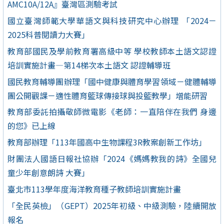
AMC10A/12A』臺灣區測驗考試
國立臺灣師範大學華語文與科技研究中心辦理 「2024－
2025科普閱讀力大賽」
教育部國民及學前教育署高級中等 學校教師本土語文認證
培訓實施計畫—第14梯次本土語文 認證輔導班
國民教育輔導團辦理「國中健康與體育學習領域－健體輔導
團公開觀課－適性體育籃球傳接球與投籃教學」增能研習
教育部委託拍攝敬師微電影《老師：一直陪伴在我們 身邊
的您》已上線
教育部辦理「113年國高中生物課程3R教案創新工作坊」
財團法人國語日報社協辦「2024《媽媽教我的詩》全國兒
童少年創意朗詩 大賽」
臺北市113學年度海洋教育種子教師培訓實施計畫
「全民英檢」（GEPT）2025年初級、中級測驗，陸續開放
報名