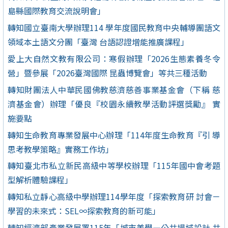
島縣國際教育交流說明會」
轉知國立臺南大學辦理114 學年度國民教育中央輔導團語文
領域本土語文分團「臺灣 台語認證增能推廣課程」
愛上大自然文教有限公司：寒假辦理「2026生態素養冬令
營」暨參展「2026臺灣國際 昆蟲博覽會」等共三種活動
轉知財團法人中華民國佛教慈濟慈善事業基金會（下稱 慈
濟基金會）辦理「優良『校園永續教學活動評選獎勵』 實
施要點
轉知生命教育專業發展中心辦理「114年度生命教育『引 導
思考教學策略』實務工作坊」
轉知臺北市私立新民高級中等學校辦理「115年國中會考題
型解析體驗課程」
轉知私立靜心高級中學辦理114學年度「探索教育研 討會－
學習的未來式：SEL∞探索教育的新可能」
轉知經濟部產業發展署115年「城市美學—公共場域設計 共