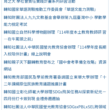
育之大 學社會責任實踐計畫系列研習活動
轉知國家華語測驗推動工作委員會「華語文能力測驗」
轉知財團法人九九文教基金會舉辦第九屆臺灣中小 學數學
能力檢定考試
轉知國立自然科學博物館辦理「114年度本土教育教師研 習
—在牛罵頭之前」
轉知社團法人中華民國瑩光教育協會辦理「114學年度長期
入校陪伴計畫」線上說明會
轉知親子天下翻轉教育發布之「國中會考準備全攻略」資源
網站
轉知教育部國民及學前教育署委請國立東華大學辦理「十
二年課綱原住民族教育議題推廣計畫
轉知國立彰化師範大學辦理SDGs飛英任務AI探索新紀元－
四月份打卡簽到現 金禮券週週抽
轉知社團法人中華民國瑩光教育協會SDGsxPBLxSEL跨領域