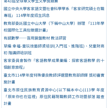
第43屆全球華文學生文學獎競賽
國立中央大學客家語文暨社會科學學系「客家研究碩士在職
專班」 114學年度招生訊息
教育部委託國立中山大學（下稱中山大學）辦理 「113年學
校國際化工具包徵選計畫」
有感數學──盲用算盤教材 教法研習
草編 幸福-童玩技藝師資培訓(入門班、進階班)、兒童財商
初 階講師培訓班
客家委員會製作「客語教學成果彙編：探索客語教學 的十
個創意旅程」
臺北市114學年度特殊優良教師評選暨教育部師鐸 獎初審實
施計畫
臺北市原住民族教育資源中心(以下稱本中心)113學 年度
「原來你也在這裡」原住民籍現職教師工作坊暨部落 踏查
計畫