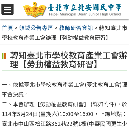
跳
至
選
單
主
首頁
>
領域公告專區
>
教師研習資訊
>
轉知臺北市
要
學校教育產業工會辦理【勞動權益教育研習】
內
轉知臺北市學校教育產業工會辦
容
理【勞動權益教育研習】
區
一、依據臺北市學校教育產業工會(臺北教育工會)理
事會決議。
二、本會辦理【勞動權益教育研習】 (詳如附件)，於
114年5月24日(星期六)10:00至16:00，上課地點：
臺北市中山區松江路362巷22號1樓(中華民國更生少