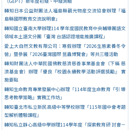
（GEPT）新年度初級、中級測驗
轉知日本公益財團法人福島縣觀光物産交流協會辦理「福
島縣國際教育交流說明會」
轉知國立臺南大學辦理114 學年度國民教育中央輔導團語文
領域本土語文分團「臺灣 台語認證增能推廣課程」
愛上大自然文教有限公司：寒假辦理「2026生態素養冬令
營」暨參展「2026臺灣國際 昆蟲博覽會」等共三種活動
轉知財團法人中華民國佛教慈濟慈善事業基金會（下稱 慈
濟基金會）辦理「優良『校園永續教學活動評選獎勵』 實
施要點
轉知生命教育專業發展中心辦理「114年度生命教育『引 導
思考教學策略』實務工作坊」
轉知臺北市私立新民高級中等學校辦理「115年國中會考題
型解析體驗課程」
轉知私立靜心高級中學辦理114學年度「探索教育研 討會－