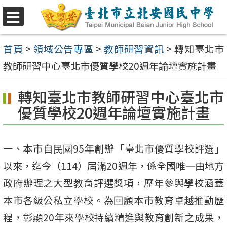
跳
至
選
單
主
首頁
>
領域公告專區
>
教師研習資訊
>
轉知臺北市
要
教師研習中心臺北市優質學校20週年論壇實施計畫
內
轉知臺北市教師研習中心臺北市
容
優質學校20週年論壇實施計畫
區
一、本市自民國95年創辦「臺北市優質學校評選」
以來，迄今（114）屆滿20週年，係全國唯一由地方
政府辦理之大型教育評選獎項，歷年參與學校涵蓋
本市各級公私立學校。為回顧本市教育卓越推動歷
程，彰顯20年來學校持續精進與教育創新之成果，