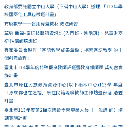
教育部委託國立中山大學（下稱中山大學）辦理 「113年學
校國際化工具包徵選計畫」
有感數學──盲用算盤教材 教法研習
草編 幸福-童玩技藝師資培訓(入門班、進階班)、兒童財商
初 階講師培訓班
客家委員會製作「客語教學成果彙編：探索客語教學 的十
個創意旅程」
臺北市114學年度特殊優良教師評選暨教育部師鐸 獎初審實
施計畫
臺北市原住民族教育資源中心(以下稱本中心)113學 年度
「原來你也在這裡」原住民籍現職教師工作坊暨部落 踏查
計畫
臺北市113年度第2梯次樂齡學習專業人員（一般講 師）培
訓實施計畫
國立東華大學原住民族課程發展協作中心辦理