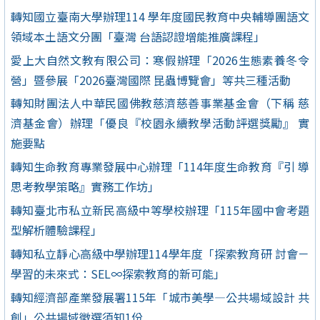
轉知國立臺南大學辦理114 學年度國民教育中央輔導團語文
領域本土語文分團「臺灣 台語認證增能推廣課程」
愛上大自然文教有限公司：寒假辦理「2026生態素養冬令
營」暨參展「2026臺灣國際 昆蟲博覽會」等共三種活動
轉知財團法人中華民國佛教慈濟慈善事業基金會（下稱 慈
濟基金會）辦理「優良『校園永續教學活動評選獎勵』 實
施要點
轉知生命教育專業發展中心辦理「114年度生命教育『引 導
思考教學策略』實務工作坊」
轉知臺北市私立新民高級中等學校辦理「115年國中會考題
型解析體驗課程」
轉知私立靜心高級中學辦理114學年度「探索教育研 討會－
學習的未來式：SEL∞探索教育的新可能」
轉知經濟部產業發展署115年「城市美學—公共場域設計 共
創」公共場域徵選須知1份