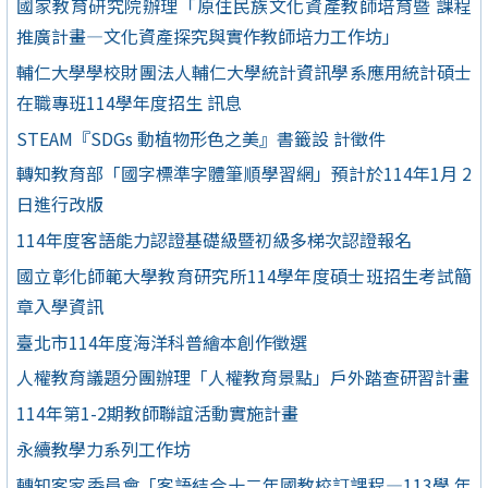
國家教育研究院辦理「原住民族文化資產教師培育暨 課程
推廣計畫—文化資產探究與實作教師培力工作坊」
輔仁大學學校財團法人輔仁大學統計資訊學系應用統計碩士
在職專班114學年度招生 訊息
STEAM『SDGs 動植物形色之美』書籤設 計徵件
轉知教育部「國字標準字體筆順學習網」預計於114年1月 2
日進行改版
114年度客語能力認證基礎級暨初級多梯次認證報名
國立彰化師範大學教育研究所114學年度碩士班招生考試簡
章入學資訊
臺北市114年度海洋科普繪本創作徵選
人權教育議題分團辦理「人權教育景點」戶外踏查研習計畫
114年第1-2期教師聯誼活動實施計畫
永續教學力系列工作坊
轉知客家委員會「客語結合十二年國教校訂課程—113學 年