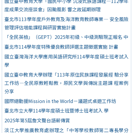
國立臺中教育大學「國民中小學 沉浸式族語課程—112學年
度成果交流座談會」因颱風影 響之故延期辦理
臺北市113學年度戶外教育及海洋教育教師專業— 安全風險
管理評估增能課程與研習實施計畫
「全民英檢」（GEPT）2025年初級、中級測驗現正報名 中
臺北市114學年度特殊優良教師評選主題徵選實施 計畫
國立臺灣海洋大學應用英語研究所114學年度碩士班考試入
學
國立臺中教育大學辦理「113年原住民族課程發展經 驗分享
工作坊—全民原教輕鬆教，原民文學與傳說主題課 程案例
分享
國際總動援Mission in the World－議題式桌遊工作坊
臺北市立大學114學年度碩士班暨博士班考試入 學
2025年第5屆詹文聲台語薪傳賞
淡江大學推廣教育處辦理之「中等學校教師第二專長學分