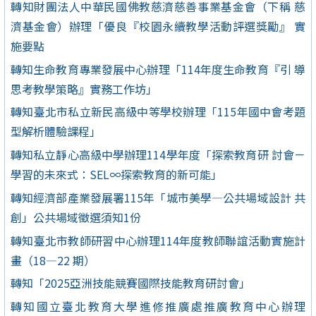
轉知財團法人中華民國佛教慈濟慈善事業基金會（下稱 慈
濟基金會）辦理「優良『校園永續教學活動評選獎勵』 實
施要點
轉知生命教育專業發展中心辦理「114年度生命教育『引 導
思考教學策略』實務工作坊」
轉知臺北市私立新民高級中等學校辦理「115年國中會考題
型解析體驗課程」
轉知私立靜心高級中學辦理114學年度「探索教育研 討會－
學習的未來式：SEL∞探索教育的新可能」
轉知經濟部產業發展署115年「城市美學—公共場域設計 共
創」公共場域徵選須知1份
轉知臺北市教師研習中心辦理114年度教師聯誼活動實施計
畫（18—22 期）
轉知「2025亞洲技能競賽國際技能教育研討會」
轉知國立臺北教育大學進修推廣處推廣教育中心辦理