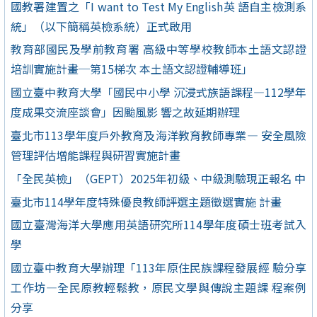
國教署建置之「I want to Test My English英 語自主檢測系
統」（以下簡稱英檢系統）正式啟用
教育部國民及學前教育署 高級中等學校教師本土語文認證
培訓實施計畫─第15梯次 本土語文認證輔導班」
國立臺中教育大學「國民中小學 沉浸式族語課程—112學年
度成果交流座談會」因颱風影 響之故延期辦理
臺北市113學年度戶外教育及海洋教育教師專業— 安全風險
管理評估增能課程與研習實施計畫
「全民英檢」（GEPT）2025年初級、中級測驗現正報名 中
臺北市114學年度特殊優良教師評選主題徵選實施 計畫
國立臺灣海洋大學應用英語研究所114學年度碩士班考試入
學
國立臺中教育大學辦理「113年原住民族課程發展經 驗分享
工作坊—全民原教輕鬆教，原民文學與傳說主題課 程案例
分享