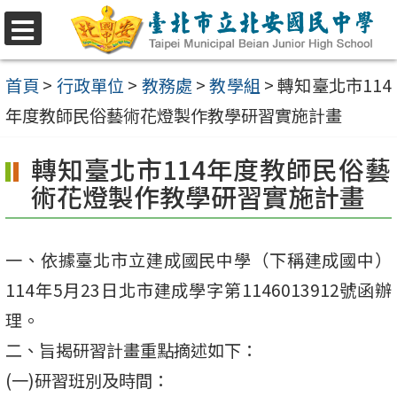
跳
至
選
單
主
首頁
>
行政單位
>
教務處
>
教學組
>
轉知臺北市114
要
年度教師民俗藝術花燈製作教學研習實施計畫
內
轉知臺北市114年度教師民俗藝
容
術花燈製作教學研習實施計畫
區
一、依據臺北市立建成國民中學（下稱建成國中）
114年5月23日北市建成學字第1146013912號函辦
理。
二、旨揭研習計畫重點摘述如下：
(一)研習班別及時間：