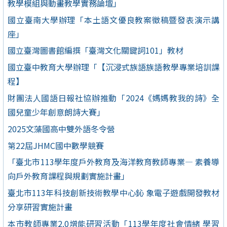
教學模組與動畫教學實務論壇」
國立臺南大學辦理「本土語文優良教案徵稿暨發表演示講
座」
國立臺灣圖書館編撰「臺灣文化關鍵詞101」教材
國立臺中教育大學辦理「【沉浸式族語族語教學專業培訓課
程】
財團法人國語日報社協辦推動「2024《媽媽教我的詩》全
國兒童少年創意朗詩大賽」
2025文藻國高中雙外語冬令營
第22屆JHMC國中數學競賽
「臺北市113學年度戶外教育及海洋教育教師專業— 素養導
向戶外教育課程與規劃實施計畫」
臺北市113年科技創新技術教學中心鈊 象電子遊戲開發教材
分享研習實施計畫
本市教師專業2.0增能研習活動「113學年度社會情緒 學習