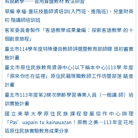
有感數學──盲用算盤教材 教法研習
草編 幸福-童玩技藝師資培訓(入門班、進階班)、兒童財商
初 階講師培訓班
客家委員會製作「客語教學成果彙編：探索客語教學 的十
個創意旅程」
臺北市114學年度特殊優良教師評選暨教育部師鐸 獎初審實
施計畫
臺北市原住民族教育資源中心(以下稱本中心)113學 年度
「原來你也在這裡」原住民籍現職教師工作坊暨部落 踏查
計畫
臺北市113年度第2梯次樂齡學習專業人員（一般講 師）培
訓實施計畫
國立東華大學原住民族課程發展協作中心辦理
「Pas’uapain tu kainauazan！原教之美─113年宜花地
區原住民族實驗教育成果分享