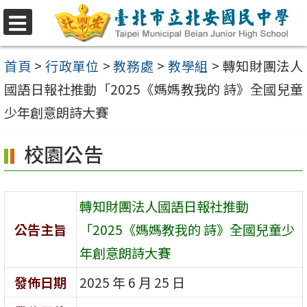
跳
至
選
單
主
首頁
>
行政單位
>
教務處
>
教學組
>
轉知財團法人
要
國語日報社推動「2025《媽媽教我的 詩》全國兒童
內
少年創意朗詩大賽
容
校園公告
區
轉知財團法人國語日報社推動
公告主旨
「2025《媽媽教我的 詩》全國兒童少
年創意朗詩大賽
發佈日期
2025 年 6 月 25 日