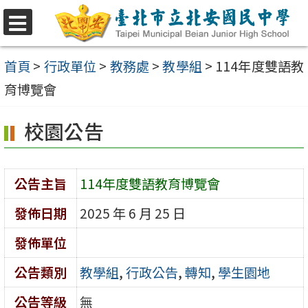
跳
至
選
單
主
首頁
>
行政單位
>
教務處
>
教學組
>
114年度雙語教
要
育博覽會
內
校園公告
容
區
公告主旨
114年度雙語教育博覽會
發佈日期
2025 年 6 月 25 日
發佈單位
公告類別
教學組
,
行政公告
,
轉知
,
學生園地
公告等級
無