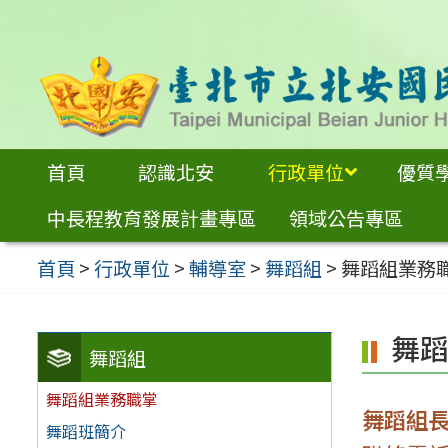
跳
至
主
要
內
首頁
認識北安
行政單位
優質
容
中長程教育發展計畫專區
領域公告專區
區
首頁
>
行政單位
>
輔導室
>
舞蹈組
>
舞蹈組業務
舞
舞蹈組
舞蹈組業務職掌
舞蹈組
舞蹈班簡介