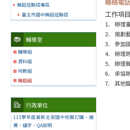
聯絡電話：2
舞蹈班聯招專區
工作項
臺北市國中舞蹈班聯招
辦理
規劃
輔導室
參加
輔導組
辦理
資料組
辦理
特教組
承協
舞蹈組
其他
行政單位
115學年度最新北安國中校服訂購、繳
費、繡字、QA說明