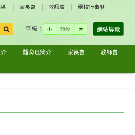
專區
家長會
教師會
學校行事曆
字級：
送出
網站導覽
小
預設
大
搜
尋：
簡介
體育班簡介
家長會
教師會