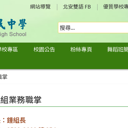
網站導覽
北安雙語 FB
優質學校
學校專區
校園公告
粉絲專頁
舞蹈班
職掌
蹈組業務職掌
長：鍾組長