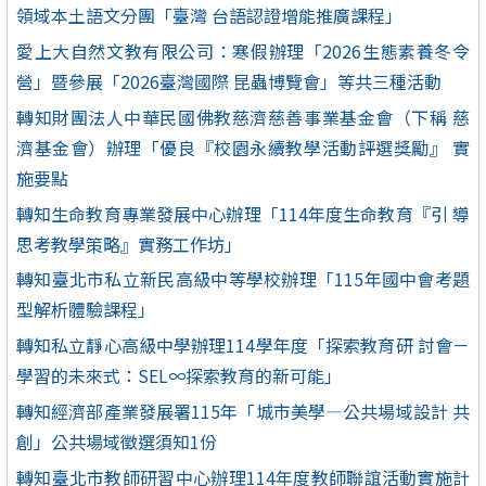
領域本土語文分團「臺灣 台語認證增能推廣課程」
愛上大自然文教有限公司：寒假辦理「2026生態素養冬令
營」暨參展「2026臺灣國際 昆蟲博覽會」等共三種活動
轉知財團法人中華民國佛教慈濟慈善事業基金會（下稱 慈
濟基金會）辦理「優良『校園永續教學活動評選獎勵』 實
施要點
轉知生命教育專業發展中心辦理「114年度生命教育『引 導
思考教學策略』實務工作坊」
轉知臺北市私立新民高級中等學校辦理「115年國中會考題
型解析體驗課程」
轉知私立靜心高級中學辦理114學年度「探索教育研 討會－
學習的未來式：SEL∞探索教育的新可能」
轉知經濟部產業發展署115年「城市美學—公共場域設計 共
創」公共場域徵選須知1份
轉知臺北市教師研習中心辦理114年度教師聯誼活動實施計