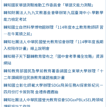
轉知國家華語測驗推動工作委員會「華語文能力測驗」
轉知財團法人九九文教基金會舉辦第九屆臺灣中小 學數學
能力檢定考試
轉知國立自然科學博物館辦理「114年度本土教育教師研 習
—在牛罵頭之前」
轉知社團法人中華民國瑩光教育協會辦理「114學年度長期
入校陪伴計畫」線上說明會
轉知親子天下翻轉教育發布之「國中會考準備全攻略」資源
網站
轉知教育部國民及學前教育署委請國立東華大學辦理「十
二年課綱原住民族教育議題推廣計畫
轉知國立彰化師範大學辦理SDGs飛英任務AI探索新紀元－
四月份打卡簽到現 金禮券週週抽
轉知社團法人中華民國瑩光教育協會SDGsxPBLxSEL跨領域
課程設計工作坊