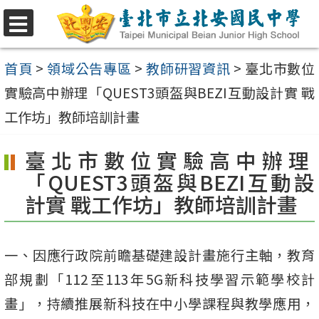
跳
至
選
單
主
首頁
>
領域公告專區
>
教師研習資訊
>
臺北市數位
要
實驗高中辦理「QUEST3頭盔與BEZI互動設計實 戰
內
工作坊」教師培訓計畫
容
臺北市數位實驗高中辦理
區
「QUEST3頭盔與BEZI互動設
計實 戰工作坊」教師培訓計畫
一、因應行政院前瞻基礎建設計畫施行主軸，教育
部規劃「112至113年5G新科技學習示範學校計
畫」，持續推展新科技在中小學課程與教學應用，