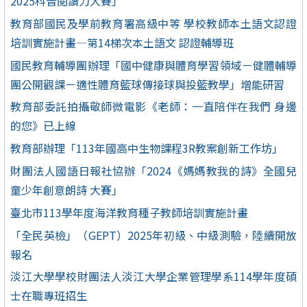
2025科普閱讀力大賽」
教育部國民及學前教育署高級中等 學校教師本土語文認證
培訓實施計畫—第14梯次本土語文 認證輔導班
國民教育輔導團辦理「國中健康與體育學習領域－健體輔導
團公開觀課－適性體育籃球傳接球與投籃教學」增能研習
教育部委託拍攝敬師微電影《老師：一直陪伴在我們 身邊
的您》已上線
教育部辦理「113年國高中生物課程3R教案創新工作坊」
財團法人國語日報社協辦「2024《媽媽教我的詩》全國兒
童少年創意朗詩 大賽」
臺北市113學年度海洋教育種子教師培訓實施計畫
「全民英檢」（GEPT）2025年初級、中級測驗，陸續開放
報名
淡江大學學校財團法人淡江大學企業管理學系114學年度碩
士在職專班招生