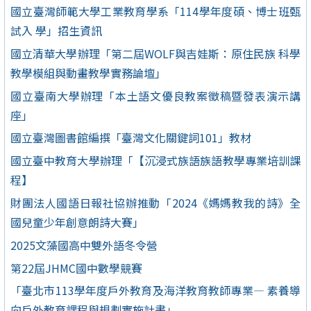
國立臺灣師範大學工業教育學系「114學年度碩、博士班甄
試入 學」招生資訊
國立清華大學辦理「第二屆WOLF與吉娃斯：原住民族 科學
教學模組與動畫教學實務論壇」
國立臺南大學辦理「本土語文優良教案徵稿暨發表演示講
座」
國立臺灣圖書館編撰「臺灣文化關鍵詞101」教材
國立臺中教育大學辦理「【沉浸式族語族語教學專業培訓課
程】
財團法人國語日報社協辦推動「2024《媽媽教我的詩》全
國兒童少年創意朗詩大賽」
2025文藻國高中雙外語冬令營
第22屆JHMC國中數學競賽
「臺北市113學年度戶外教育及海洋教育教師專業— 素養導
向戶外教育課程與規劃實施計畫」