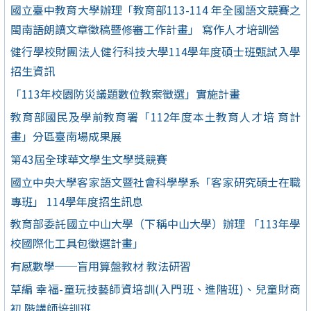
國立臺中教育大學辦理「教育部113-114 年全國語文競賽之
閩南語朗讀文章徵稿暨修審工作計畫」 寫作人才培訓營
健行學校財團法人健行科技大學114學年度碩士班甄試入學
招生資訊
「113年校園防災議題數位教案徵選」實施計畫
教育部國民及學前教育署「112年度本土教育人才培 育計
畫」分區臺南場成果展
第43屆全球華文學生文學獎競賽
國立中央大學客家語文暨社會科學學系「客家研究碩士在職
專班」 114學年度招生訊息
教育部委託國立中山大學（下稱中山大學）辦理 「113年學
校國際化工具包徵選計畫」
有感數學──盲用算盤教材 教法研習
草編 幸福-童玩技藝師資培訓(入門班、進階班)、兒童財商
初 階講師培訓班