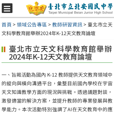
跳
至
選
單
主
首頁
>
領域公告專區
>
教師研習資訊
>
臺北市立天
要
文科學教育館舉辦2024年K-12天文教育論壇
內
臺北市立天文科學教育館舉辦
容
2024年K-12天文教育論壇
區
一、旨揭活動為國內 K-12 教師提供天文教育領域中
的縱向與橫向溝通平台，彙整目前國內學校在宇宙
天文知識教學方面的現況與挑戰。透過議題對談，
激發適當的解決方案，並提升教師的專業發展與教
學能力。本次活動特別強調了AI在天文教育中的應