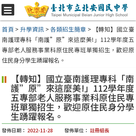
跳
至
選
單
主
首頁
>
升學資訊
>
各類招生簡章
>
【轉知】國立臺
要
南護理專科「南護”原”來這麼美!」112學年度五
內
專部老人服務事業科原住民專班單獨招生，歡迎原
容
住民身分學生踴躍報名。
區
【轉知】國立臺南護理專科「南
護”原”來這麼美!」112學年度
五專部老人服務事業科原住民專
班單獨招生，歡迎原住民身分學
生踴躍報名。
發佈日期：
2022-11-28
發佈單位：
註冊組長