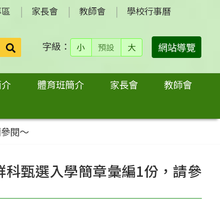
專區
家長會
教師會
學校行事曆
字級：
送出
網站導覽
小
預設
大
搜
尋：
簡介
體育班簡介
家長會
教師會
請參閱～
群科甄選入學簡章彙編1份，請參