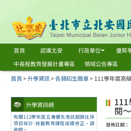
跳
至
主
要
內
首頁
認識北安
行政單位
優質
容
中長程教育發展計畫專區
領域公告專區
區
首頁
>
升學資訊
>
各類招生簡章
>
111學年度
11
升學資訊網
閱
有關112學年度五專優先免試超額比序
項目採計-技藝教育課程成績修正，請
發佈日期：
參閱。