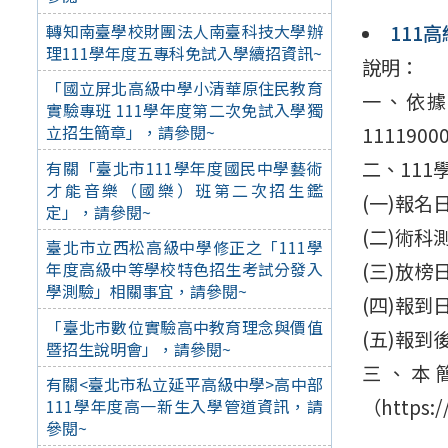
轉知南臺學校財團法人南臺科技大學辦
111
理111學年度五專科免試入學續招資訊~
說明：
「國立屏北高級中學小清華原住民教育
一、依據
實驗專班 111學年度第二次免試入學獨
立招生簡章」，請參閱~
111190
二、11
有關「臺北市111學年度國民中學藝術
才能音樂（國樂）班第二次招生鑑
(一)報名
定」，請參閱~
(二)術科
臺北市立西松高級中學修正之「111學
年度高級中等學校特色招生考試分發入
(三)放榜
學測驗」相關事宜，請參閱~
(四)報到
「臺北市數位實驗高中教育理念與價值
(五)報到
暨招生說明會」，請參閱~
三、本
有關<臺北市私立延平高級中學>高中部
（https
111學年度高一新生入學管道資訊，請
參閱~