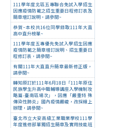
111學年度北區五專聯合免試入學招生
因應疫情防範之招生重要日程修訂表及
簡章增訂說明，請參閱~
恭賀~本校共16位同學錄取111年大直
高中直升榜單~
111學年度五專優先免試入學招生因應
疫情防範之簡章增訂說明、招生重要日
程修訂表，請參閱~
有關111年大直直升簡章最新修正版，
請參閱~
轉知原訂於111年6月18日「111年原住
民族學生升高中職輔導講座入學機制攻
略篇-臺南區場次」，因應「嚴重特 殊
傳染性肺炎」國內疫情嚴峻，改採線上
辦理，請參閱~
臺北市立大安高級工業職業學校111學
年度進修部單獨招生簡章及實用技能班