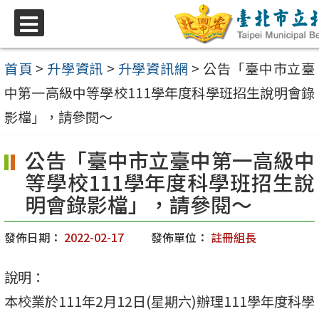
跳
至
選
單
主
首頁
>
升學資訊
>
升學資訊網
>
公告「臺中市立臺
要
中第一高級中等學校111學年度科學班招生說明會錄
內
影檔」，請參閱～
容
公告「臺中市立臺中第一高級中
區
等學校111學年度科學班招生說
明會錄影檔」，請參閱～
發佈日期：
2022-02-17
發佈單位：
註冊組長
說明：
本校業於111年2月12日(星期六)辦理111學年度科學