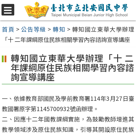
跳
至
選
單
主
首頁
>
公告等級
>
轉知
>
轉知國立東華大學辦理
要
「十 二年課綱原住民族相關學習內容諮詢宣導講座
內
轉知國立東華大學辦理「十 二
容
年課綱原住民族相關學習內容諮
區
詢宣導講座
一、依據教育部國民及學前教育署114年3月27日臺
教國署原字第1145700932號函辦理。
二、因應十二年國教課綱實施，為鼓勵教師增進其
教學領域涉及原住民族知識，引導其開設原住民族