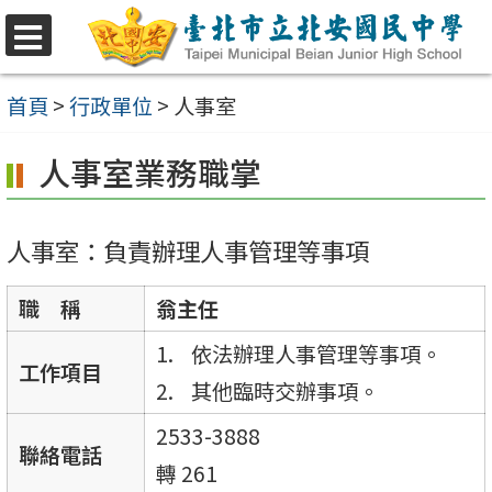
跳
至
選
單
主
首頁
>
行政單位
>
人事室
要
人事室業務職掌
內
容
區
人事室：負責辦理人事管理等事項
職 稱
翁主任
依法辦理人事管理等事項。
工作項目
其他臨時交辦事項。
2533-3888
聯絡電話
轉 261