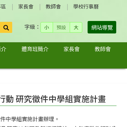
專區
家長會
教師會
學校行事曆
字級：
送出
網站導覽
小
預設
大
搜
尋：
簡介
體育班簡介
家長會
教師會
行動 研究徵件中學組實施計畫
徵件中學組實施計畫辦理。