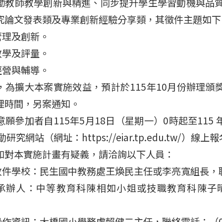
勵教師教學創新與精進、同步提升學生學習動機與品質
究論文發表類及專業創新經驗分享類，其徵件主題如下
管理及創新。
教學及評量。
經營與輔導。
，為擴大本案實施效益，預計於115年10月份辦理
理時間，另案通知。
願參加者自115年5月18日（星期一）0時起至115
研究網站（網址：https://eiar.tp.edu.tw/）
如對本實施計畫有疑義，請洽詢以下人員：
收件學校：民生國中教務處王煥民主任或李亮寬組長，聯絡電
局承辦人：中等教育科陳相如小姐或技職教育科陳子晴小姐
操作資訊：大橋國小學務處賴健二主任，聯絡電話：（02）2