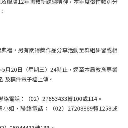
及服膺12年國教新課綱精神，本年度徵件類別分
：
頒獎典禮，另有關得獎作品分享活動至群組研習或相
 年5月20日（星期三）24時止，逕至本局教育專業
線上報名 及稿件電子檔上傳。
話：（02）27653433轉100或114。
，聯絡電話：（02）27208889轉1258或
5944413轉133。