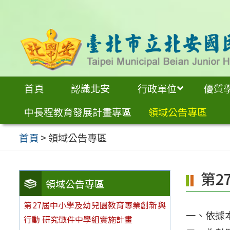
跳
至
主
要
內
首頁
認識北安
行政單位
優質
容
中長程教育發展計畫專區
領域公告專區
區
首頁
>
領域公告專區
第2
領域公告專區
第27屆中小學及幼兒園教育專業創新與
一、依據
行動 研究徵件中學組實施計畫