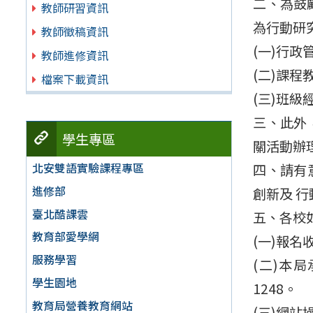
二、為鼓
教師研習資訊
為行動研
教師徵稿資訊
(一)行政
教師進修資訊
(二)課程
檔案下載資訊
(三)班級
三、此外
學生專區
關活動辦
北安雙語實驗課程專區
四、請有意
進修部
創新及 行動
臺北酷課雲
五、各校
教育部愛學網
(一)報名
服務學習
(二)本
學生園地
1248。
教育局營養教育網站
(三)網站