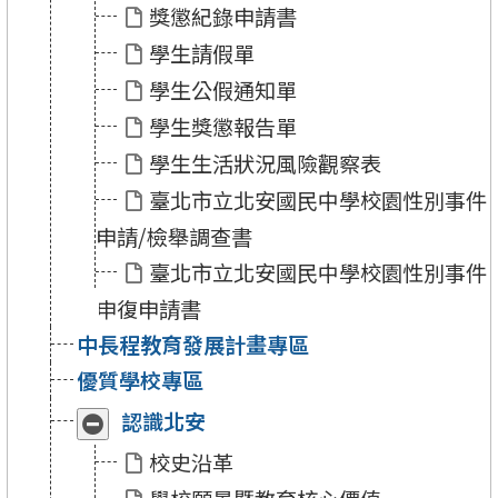
類
類
獎懲紀錄申請書
表
表
單
單
學生請假單
專
專
區」
區」
學生公假通知單
學生獎懲報告單
學生生活狀況風險觀察表
臺北市立北安國民中學校園性別事件
申請/檢舉調查書
臺北市立北安國民中學校園性別事件
申復申請書
中長程教育發展計畫專區
優質學校專區
認識北安
收
展
合
開
校史沿革
「認
「認
識
識