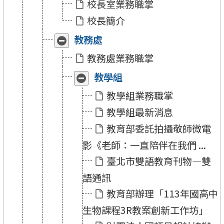
校長室業務職掌
「校
「校
長
長
校長簡介
室」
室」
教務處
收
展
合
開
教務處業務職掌
「教
「教
務
務
教學組
收
展
處」
處」
合
開
教學組業務職掌
「教
「教
學
學
教學組最新消息
組」
組」
教育部委託拍攝敬師微電
影《老師：一直陪伴在我們 ...
臺北市雙語教育刊物—雙
語通訊
教育部辦理「113年國高中
生物課程3R教案創新工作坊」