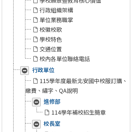
學校願景暨教育核心價值
北
北
安」
安」
行政組織架構
單位業務職掌
校徽校歌
學校特色
交通位置
校內各單位聯絡電話
行政單位
收
展
合
開
115學年度最新北安國中校服訂購、
「行
「行
政
政
繳費、繡字、QA說明
單
單
位」
位」
進修部
收
展
合
開
114學年補校招生簡章
「進
「進
修
修
校長室
收
展
部」
部」
合
開