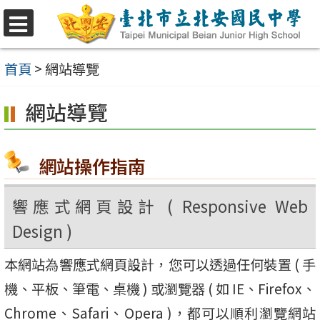
跳
至
選
單
主
首頁
>
網站導覽
要
網站導覽
內
容
區
網站操作指南
響應式網頁設計 ( Responsive Web
Design )
本網站為響應式網頁設計，您可以透過任何裝置 ( 手
機、平板、筆電、桌機 ) 或瀏覽器 ( 如 IE、Firefox、
Chrome、Safari、Opera )，都可以順利瀏覽網站