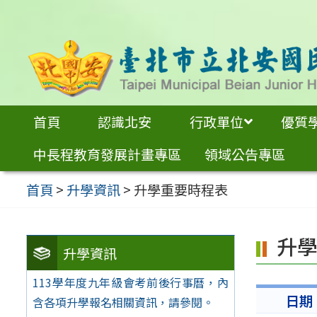
跳
至
主
要
內
首頁
認識北安
行政單位
優質
容
中長程教育發展計畫專區
領域公告專區
區
首頁
>
升學資訊
>
升學重要時程表
升
升學資訊
113學年度九年級會考前後行事曆，內
日期
含各項升學報名相關資訊，請參閱。