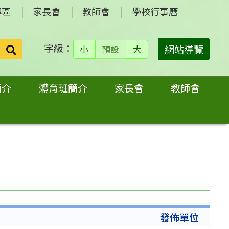
專區
家長會
教師會
學校行事曆
字級：
送出
網站導覽
小
預設
大
搜
尋：
簡介
體育班簡介
家長會
教師會
發佈單位