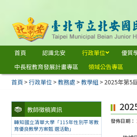
跳
至
主
要
內
首頁
認識北安
行政單位
優質
容
中長程教育發展計畫專區
領域公告專區
區
首頁
>
行政單位
>
教務處
>
教學組
>
2025年第
20
教師徵稿資訊
發佈日期：
轉知國立清華大學「115年性別平等教
育優良教學方案甄 選活動」