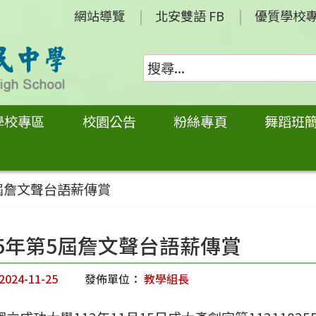
網站導覽
北安雙語 FB
優質學校
學校專區
校園公告
粉絲專頁
舞蹈班
5屆詹文聲台語薪傳賞
25年第5屆詹文聲台語薪傳賞
2024-11-25
發佈單位：
教學組長