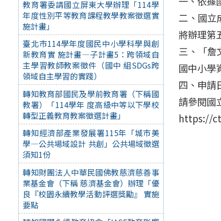
一、依據國
教育署委請國立屏東大學辦理「114學
年度性別平等教育課程教學教案徵選實
二、國立
施計畫」
將辦理第
臺北市114學年度國民中小學科學與創
三、「詹
新教育實 施計畫—子計畫5：跨領域自
主學習教師教案徵件（國中 組SDGs跨
國中小學
領域自主學習的實踐）
四、申請日
轉知教育部國民及學前教育署（下稱國
請參閱國
教署）「114學年 度高級中等以下學校
轉型正義教育教案徵選計畫」
https://c
轉知經濟部產業發展署115年「城市美
學—公共場域設計 共創」公共場域徵選
須知1份
轉知財團法人中華民國佛教慈濟慈善事
業基金會（下稱 慈濟基金會）辦理「優
良『校園永續教學活動評選獎勵』 實施
要點