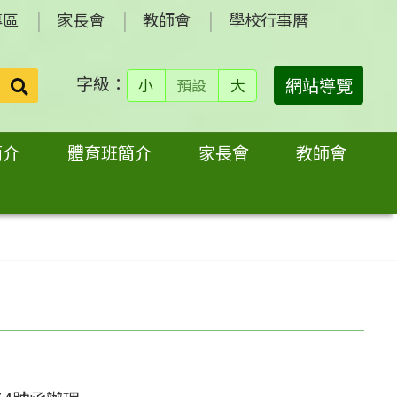
專區
家長會
教師會
學校行事曆
字級：
送出
網站導覽
小
預設
大
搜
尋：
簡介
體育班簡介
家長會
教師會