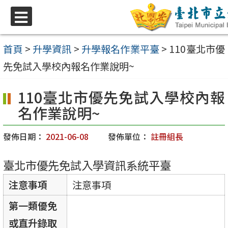
跳
至
選
單
主
首頁
>
升學資訊
>
升學報名作業平臺
>
110臺北市優
要
先免試入學校內報名作業說明~
內
110臺北市優先免試入學校內報
容
名作業說明~
區
發佈日期：
2021-06-08
發佈單位：
註冊組長
臺北市優先免試入學資訊系統平臺
注意事項
注意事項
第一類優免
或直升錄取