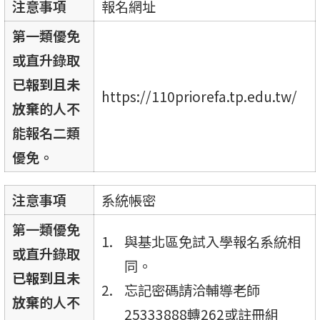
注意事項
報名網址
第一類優免
或直升錄取
已報到且未
https://110priorefa.tp.edu.tw/
放棄
的人不
能報名二類
優免。
注意事項
系統帳密
第一類優免
與基北區免試入學報名系統相
或直升錄取
同。
已報到且未
忘記密碼請洽輔導老師
放棄
的人不
25333888轉262或註冊組