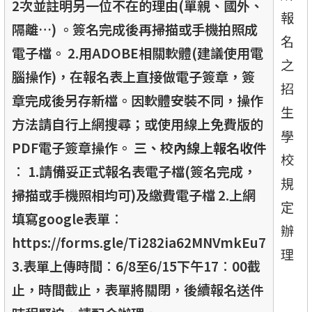
2次並註明另一位不在的理由(單親、國外、
報
隔離…) 。簽名完成後再掃描或手機拍照成
名
電子檔。 2.用ADOBE相關軟體(建議使用電
之
腦操作)，在報名表上直接做電子簽章，簽
招
章完成後另存新檔。因軟體安裝不同，操作
生
方法請自行上網搜尋；或使用線上免費版的
學
PDF電子簽章操作。
三、校內線上報名收件
校
︰
1.請備妥正式報名表電子檔(簽名完成，
規
掃描或手機照相均可)及繳費電子檔 2.上網
定
填寫google表單︰
辦
https://forms.gle/Ti282ia62MNVmkEu7
理
3.表單上傳時間︰6/8至6/15下午17︰00截
止，時間截止，表單將關閉，後續報名送件