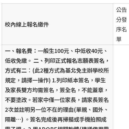
公告
分發
校內線上報名繳件
序名
單
一、報名費：
一般生100元、中低收40元、
低收免繳。
二
、列印正式報名志願表簽名，
方式有二︰
(此2種方式為基北免主辦學校所
規定，請擇一操作) 1.列印紙本簽名，學生
及家長雙方均需簽名，簽全名，不能蓋章，
不要塗改。若家中僅一位家長，請家長簽名
2次並註明另一位不在的理由(單親、國外、
隔離…) 。簽名完成後再掃描或手機拍照成
電子檔。 2.用ADOBE相關軟體(建議使用電