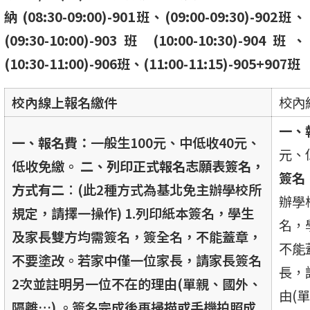
納 (08:30-09:00)-901班、(09:00-09:30)-902班、
(09:30-10:00)-903班 (10:00-10:30)-904班、
(10:30-11:00)-906班、(11:00-11:15)-905+907班
校內線上報名繳件
校內
一、
一、報名費：
一般生100元、中低收40元、
元、
低收免繳。
二
、列印正式報名志願表簽名，
簽名
方式有二︰
(此2種方式為基北免主辦學校所
辦學
規定，請擇一操作) 1.列印紙本簽名，學生
名，
及家長雙方均需簽名，簽全名，不能蓋章，
不能
不要塗改。若家中僅一位家長，請家長簽名
長，
2次並註明另一位不在的理由(單親、國外、
由(
隔離…) 。簽名完成後再掃描或手機拍照成