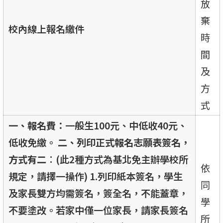
放
棄
校內線上報名繳件
時
間
及
方
式
一、報名費：
一般生100元、中低收40元、
低收免繳。
二
、列印正式報名志願表簽名，
方式有二︰
(此2種方式為基北免主辦學校所
依
規定，請擇一操作) 1.列印紙本簽名，學生
同
及家長雙方均需簽名，簽全名，不能蓋章，
學
不要塗改。若家中僅一位家長，請家長簽名
所