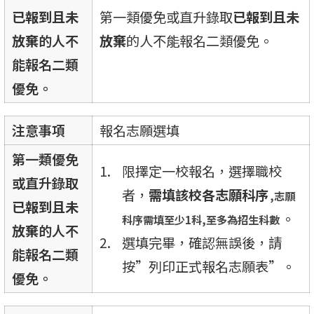
已報到且未
第一類優免或直升錄取
已報到且未
放棄
的人不
放棄
的人不能報名二類優免。
能報名二類
優免。
注意事項
報名志願選填
第一類優免
限擇定一校報名，選擇職校
或直升錄取
者，
需填該校各志願科序
,志願
已報到且未
。
科序需填至少1科,至多為招生科數
放棄
的人不
選填完畢，確認無誤後，請
能報名二類
按”列印正式報名志願表”。
優免。