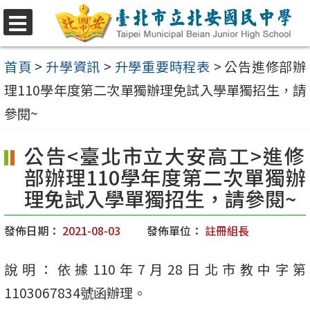
跳
至
選
單
主
首頁
>
升學資訊
>
升學重要時程表
>
公告進修部辦
要
理110學年度第二次單獨辦理免試入學單獨招生，請
內
參閱~
容
公告<臺北市立大安高工>進修
區
部辦理110學年度第二次單獨辦
理免試入學單獨招生，請參閱~
發佈日期：
2021-08-03
發佈單位：
註冊組長
說明：依據110年7月28日北市教中字第
1103067834號函辦理。