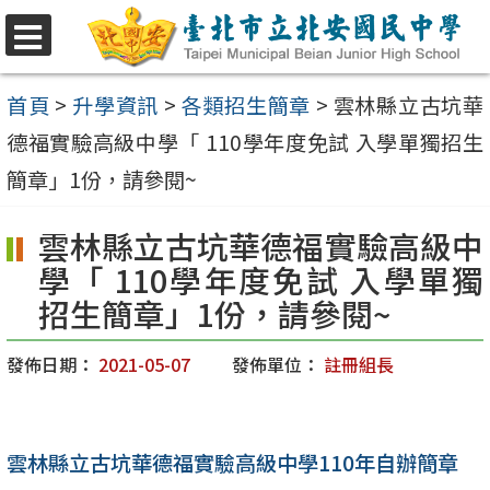
跳
至
選
單
主
首頁
>
升學資訊
>
各類招生簡章
>
雲林縣立古坑華
要
德福實驗高級中學「 110學年度免試 入學單獨招生
內
簡章」1份，請參閱~
容
雲林縣立古坑華德福實驗高級中
區
學「 110學年度免試 入學單獨
招生簡章」1份，請參閱~
發佈日期：
2021-05-07
發佈單位：
註冊組長
雲林縣立古坑華德福實驗高級中學110年自辦簡章