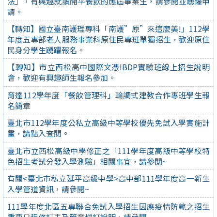
法」，有興趣就讀開平餐飲的應屆畢業生，請參閱並踴躍申
請。
【轉知】國立臺南護理專科「南護”原”來這麼美!」112學
年度五專部老人服務事業科原住民專班單獨招生，歡迎原住
民身分學生踴躍報名。
【轉知】市立西松高中國際文憑IBDP實驗班線上招生說明
會，歡迎有興趣師生報名參加。
育達112學年度「餐飲管理科」輪調式建教合作專班學生報
名簡章
臺北市112學年度公私立高級中等學校優先免試入學實施計
畫，請點入查閱。
臺北市立西松高級中學修正之「111學年度高級中等學校特
色招生考試分發入學測驗」相關事宜，請參閱~
有關<臺北市私立延平高級中學>高中部111學年度高一新生
入學管道資訊，請參閱~
111學年度北區五專聯合免試入學招生因應疫情防範之招生
重要日程修訂表及簡章增訂說明，請參閱~