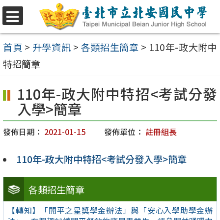
跳
至
選
單
主
首頁
>
升學資訊
>
各類招生簡章
>
110年-政大附中
要
特招簡章
內
110年-政大附中特招<考試分發
容
入學>簡章
區
發佈日期：
2021-01-15
發佈單位：
註冊組長
110年-政大附中特招<考試分發入學>簡章
各類招生簡章
【轉知】「開平之星獎學金辦法」與「安心入學助學金辦