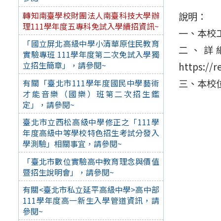
轉知南臺學校財團法人南臺科技大學辦
說明：
理111學年度五專科免試入學續招資訊~
一、本校
「國立屏北高級中學小清華原住民教育
二、詳
實驗專班 111學年度第二次免試入學獨
立招生簡章」，請參閱~
https://r
三、本校
有關「臺北市111學年度國民中學藝術
才能音樂（國樂）班第二次招生鑑
定」，請參閱~
臺北市立西松高級中學修正之「111學
年度高級中等學校特色招生考試分發入
學測驗」相關事宜，請參閱~
「臺北市數位實驗高中教育理念與價值
暨招生說明會」，請參閱~
有關<臺北市私立延平高級中學>高中部
111學年度高一新生入學管道資訊，請
參閱~