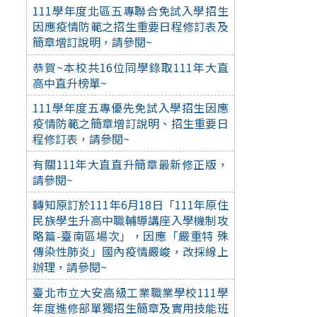
111學年度北區五專聯合免試入學招生
因應疫情防範之招生重要日程修訂表及
簡章增訂說明，請參閱~
恭賀~本校共16位同學錄取111年大直
高中直升榜單~
111學年度五專優先免試入學招生因應
疫情防範之簡章增訂說明、招生重要日
程修訂表，請參閱~
有關111年大直直升簡章最新修正版，
請參閱~
轉知原訂於111年6月18日「111年原住
民族學生升高中職輔導講座入學機制攻
略篇-臺南區場次」，因應「嚴重特 殊
傳染性肺炎」國內疫情嚴峻，改採線上
辦理，請參閱~
臺北市立大安高級工業職業學校111學
年度進修部單獨招生簡章及實用技能班