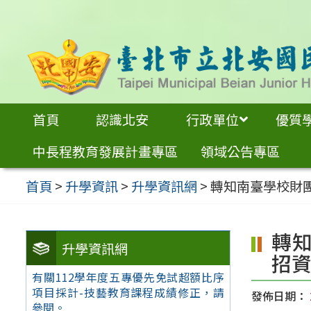
跳
至
主
要
內
首頁
認識北安
行政單位
優質
容
中長程教育發展計畫專區
領域公告專區
區
首頁
>
升學資訊
>
升學資訊網
>
轉知南臺學校財
轉
升學資訊網
招資
有關112學年度五專優先免試超額比序
項目採計-技藝教育課程成績修正，請
發佈日期：
參閱。