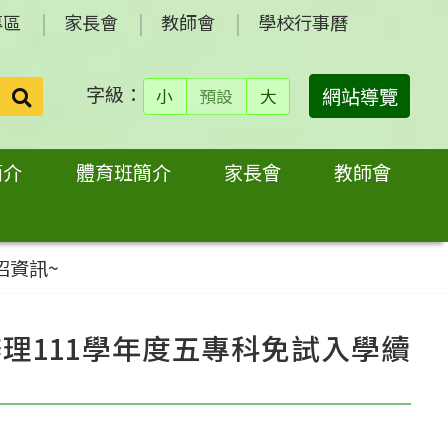
專區
家長會
教師會
學校行事曆
字級：
送出
網站導覽
小
預設
大
搜
尋：
簡介
體育班簡介
家長會
教師會
招資訊~
理111學年度五專科免試入學續