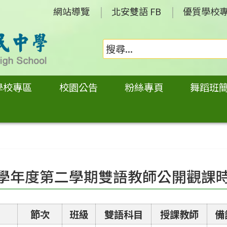
網站導覽
北安雙語 FB
優質學校
學校專區
校園公告
粉絲專頁
舞蹈班
3學年度第二學期雙語教師公開觀課
節次
班級
雙語科目
授課教師
備