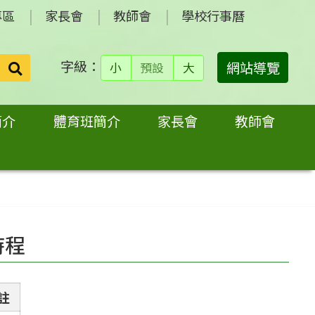
專區
家長會
教師會
學校行事曆
字級：
送出
網站導覽
小
預設
大
搜
尋：
簡介
體育班簡介
家長會
教師會
時程
註