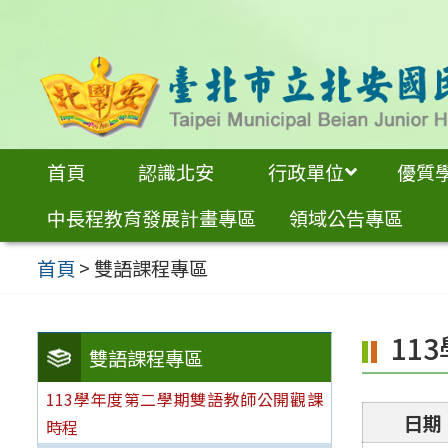
跳
至
主
要
內
首頁
認識北安
行政單位
優質
容
中長程教育發展計畫專區
領域公告專區
區
首頁
>
雙語課程專區
11
雙語課程專區
113學年度第二學期雙語教師公開觀課
日期
時程