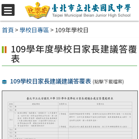
跳
至
選
單
主
首頁
>
學校日專區
>
109年學校日
要
109學年度學校日家長建議答覆
內
表
容
區
109學校日家長建議建議答覆表
(點擊下載檔案)