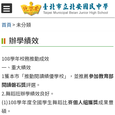
跳
至
選
單
主
首頁
>
未分類
要
辦學績效
內
容
區
108學年校務推動成效
一、重大績效
1獲本市「推動閱讀績優學校」，並推薦
參加教育部
閱讀磐石獎
評選。
2.舞蹈班辦學績效良好。
(1)108學年度全國學生舞蹈比賽
個人組獲獎
成果豐
碩。